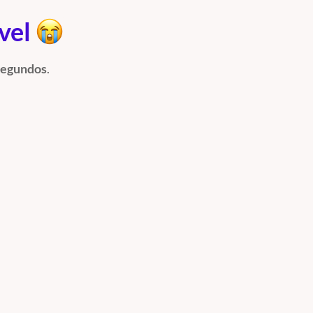
ível
segundos
.