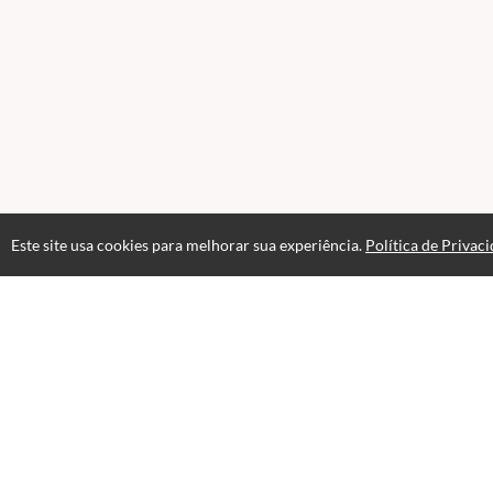
Este site usa cookies para melhorar sua experiência.
Política de Privac
Atendimento
Hor&aacute;rio de atendimento das 09hs &agrave;s 18hs.
(21) 968333219