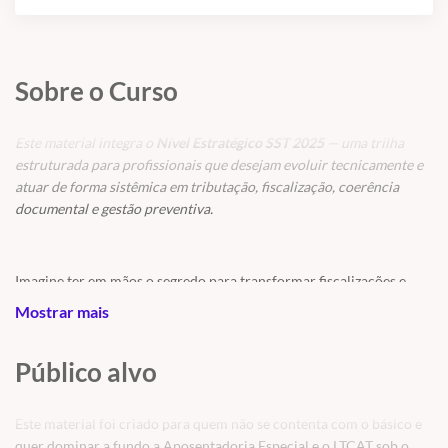
Sobre o Curso
Este material integra o
Nível Estratégico SST 2025
— uma trilha
estruturada para profissionais que desejam evoluir tecnicamente e
atuar de forma sistêmica em tributação, fiscalização, coerência
documental e gestão preventiva.
Imagine ter em mãos o segredo para transformar fiscalizações e
Autos de Infração da Receita Federal em verdadeiras
Mostrar mais
oportunidades de crescimento profissional e vantagem competitiva.
Este material exclusivo revela casos reais e julgados na 2ª instância
Público alvo
administrativa sobre Aposentadoria Especial e LTCAT, trazendo os
acórdãos integrais e as decisões oficiais, sem interpretações, só a
pura verdade dos fatos.
Este material foi criado para quem não se contenta com o básico e
quer dominar a fundo a Aposentadoria Especial e o LTCAT sob o