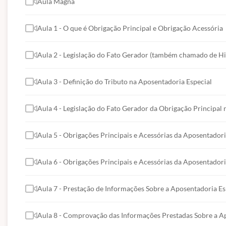
Aula Magna
aplicar estratégias de defesa fiscal, destacando-se em 
impulso à sua carreira, adquirindo conhecimentos valios
Aula 1 - O que é Obrigação Principal e Obrigação Acessória
Aula 2 - Legislação do Fato Gerador (também chamado de Hi
Aula 3 - Definição do Tributo na Aposentadoria Especial
Aula 4 - Legislação do Fato Gerador da Obrigação Principal
Aula 5 - Obrigações Principais e Acessórias da Aposentadori
Aula 6 - Obrigações Principais e Acessórias da Aposentadori
Aula 7 - Prestação de Informações Sobre a Aposentadoria Es
Aula 8 - Comprovação das Informações Prestadas Sobre a A