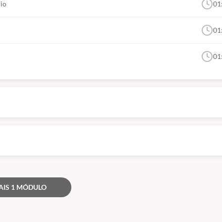
rio
01
01
01
AIS 1 MÓDULO