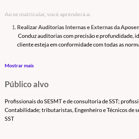
Ao se matricular, você aprenderá a:
Realizar Auditorias Internas e Externas da Aposen
Conduz auditorias com precisão e profundidade, id
cliente esteja em conformidade com todas as norma
Quantificar o Passivo Relacionado à Aposentadori
Mostrar mais
Avaliar corretamente o impacto financeiro e dime
gestão mais eficaz e evitando surpresas no futuro.
Público alvo
identificar Oportunidades de Recuperação de Créd
Aproveite as oportunidades de recuperação de tribu
Profissionais do SESMT e de consultoria de SST; profissi
economia real para a empresa.
Contabilidade; tributaristas, Engenheiro e Técnicos de
SST
Acompanhar os Auditores da Receita Federal
Com expertise, entender e responder detalhadament