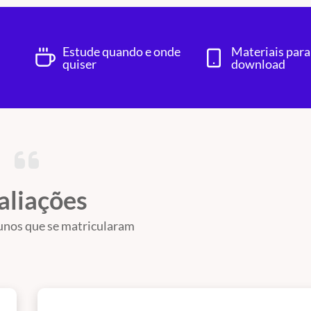
Estude quando e onde
Materiais para
quiser
download
aliações
unos que se matricularam