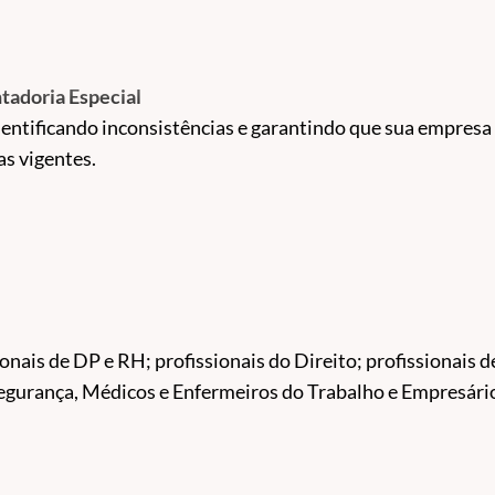
tadoria Especial
entificando inconsistências e garantindo que sua empresa
s vigentes.
a Especial
nsionar o passivo da Aposentadoria Especial, assegurando
itos Tributários
tos pagos a mais, aumentando a eficiência financeira e co
onais de DP e RH; profissionais do Direito; profissionais d
 segurança, Médicos e Enfermeiros do Trabalho e Empresári
e às inspeções, alinhando a estratégia de defesa e riscos