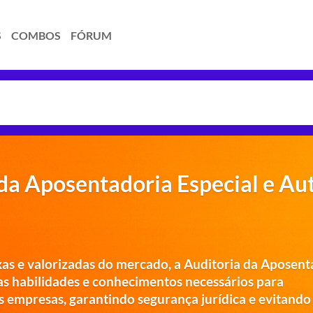
S
COMBOS
FÓRUM
a Aposentadoria Especial e Au
s e valorizadas do mercado, a Auditoria da Aposent
 as habilidades e conhecimentos necessários para
s empresas, garantindo segurança jurídica e evitando