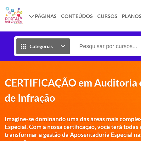
PÁGINAS
CONTEÚDOS
CURSOS
PLANO
Categorias
CERTIFICAÇÃO em Auditoria d
de Infração
Imagine-se dominando uma das áreas mais complexa
Especial. Com a nossa certificação, você terá todas
transformar a gestão da Aposentadoria Especial na