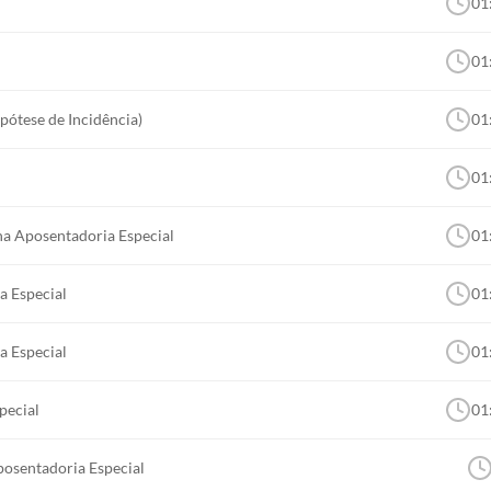
01
um mercado exigente. Esta é uma oportunidade de dar um g
os e práticos que farão de você uma necessidade profission
01
pótese de Incidência)
01
01
 na Aposentadoria Especial
01
a Especial
01
a Especial
01
pecial
01
posentadoria Especial