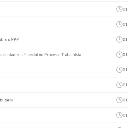
01
01
Sobre o PPP
01
osentadoria Especial no Processo Trabalhista
01
01
01
ibutário
01
01