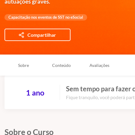
autuações graves.
Capacitação nos eventos de SST no eSocial
Compartilhar
Sobre
Conteúdo
Avaliações
Sem tempo para fazer o
1 ano
Fique tranquilo, você poderá part
Sobre o Curso